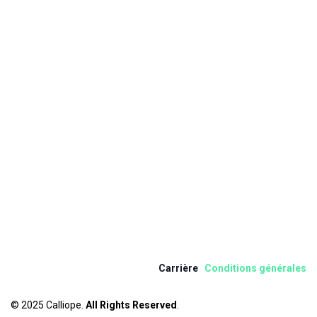
Carrière
Condition​s​ ​
gén
érale
s
© 2025 Calliope.
All Rights Reserved
.