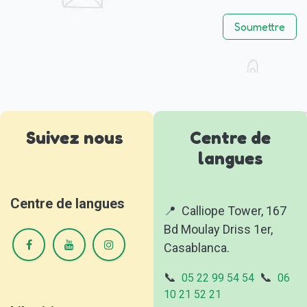
Soumettre
Suivez nous
Centre de
langues
Centre de langues
📍 Calliope Tower, 167
Bd Moulay Driss 1er,
Casablanca.
📞
📞
05 22 99 54 54
06
10 21 52 21